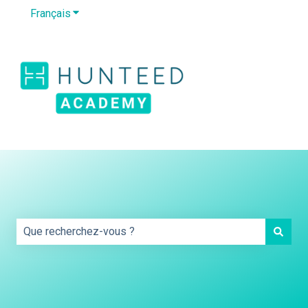
Français
Afficher le sous-menu pour les traductions
Default HubSpot
Blog
Il s'agit d'un champ de recherche auqu
Il n'y a aucune suggestion car le champ de recherche es