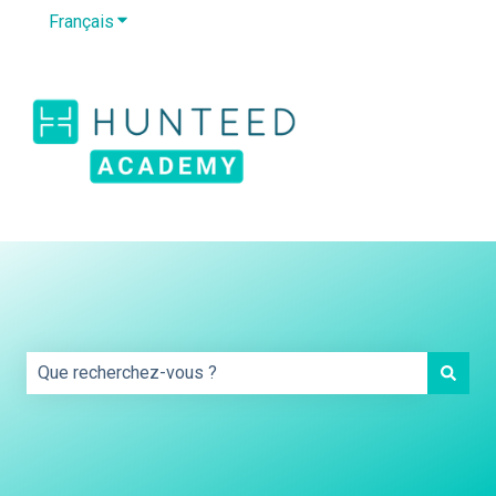
Français
Afficher le sous-menu pour les traductions
Default HubSpot
Blog
Il s'agit d'un champ de recherche auqu
Il n'y a aucune suggestion car le champ de recherche es