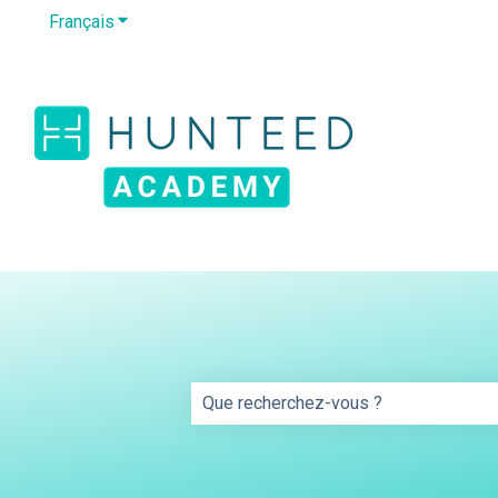
Français
Afficher le sous-menu pour les traductions
Il s'agit d'un champ de r
Il n'y a aucune suggestion car le ch