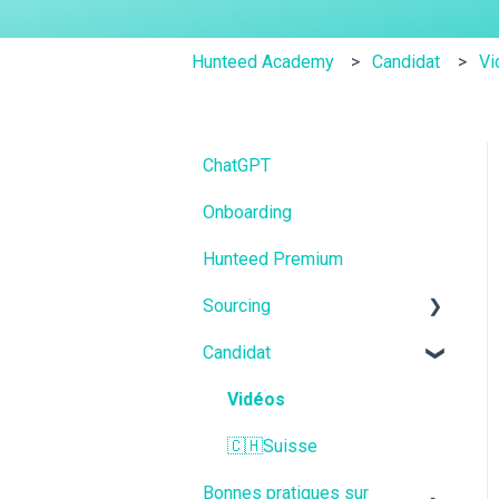
Hunteed Academy
Candidat
Vi
ChatGPT
Onboarding
Hunteed Premium
Sourcing
Candidat
Vidéos
Fiches métiers
Vidéos
🇨🇭Suisse
Bonnes pratiques sur