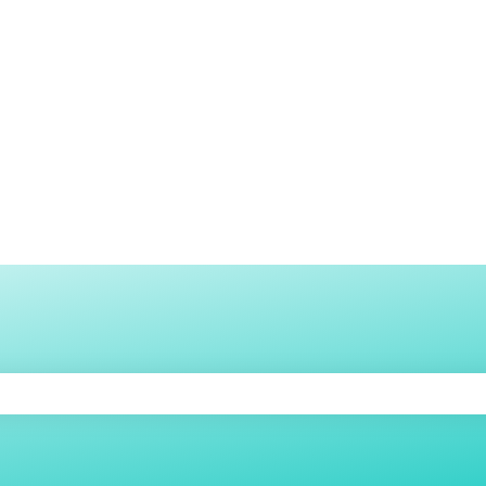
echerche auquel est associée une fonctio
amp de recherche est vide.