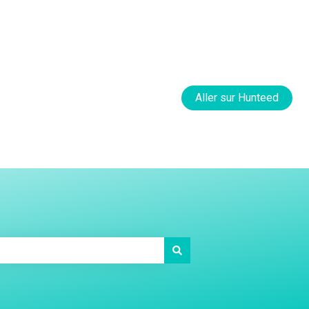
Default HubSpot Blog
Aller sur Hunteed
nnalité de recherche automatique.